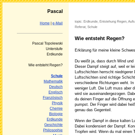
Pascal
topic: Erdkunde, Entstehung Regen, Aufs
Home
|
e-Mail
Referat, Schule
Wie entsteht Regen?
Pascal Topolewski
Unterstufe
Erklärung für meine kleine Schwes
Erdkunde
Du weißt ja, dass durch Wind und
Wie entsteht Regen?
Dieser Dampf steigt auf, weil er lei
Luftschichten herrscht niedrigerer
Schule
Luftschichten sind richtige Schich
Mathematik
verschiedene Richtungen weht. In 
Deutsch
weniger Luft. Die Luft muss aber
Englisch
wird sie auseinandergezogen. Dabei
Französisch
du deinen Finger auf die Öffnung 
Physik
pumpst. Der Finger wird dabei hei
Chemie
genau das Gegenteil.
Biologie
Erdkunde
Wenn der Dampf in diese kalten Lu
Geschichte
Dabei kondensiert der Dampf. Kon
Philosophie
Tropfen wird. Wenn du mal einen