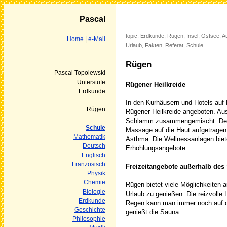
Pascal
topic: Erdkunde, Rügen, Insel, Ostsee, 
Home
|
e-Mail
Urlaub, Fakten, Referat, Schule
Rügen
Pascal Topolewski
Unterstufe
Rügener Heilkreide
Erdkunde
In den Kurhäusern und Hotels auf 
Rügen
Rügener Heilkreide angeboten. Aus
Schlamm zusammengemischt. Der 
Schule
Massage auf die Haut aufgetragen.
Mathematik
Asthma. Die Wellnessanlagen bie
Deutsch
Erhohlungsangebote.
Englisch
Französisch
Freizeitangebote außerhalb de
Physik
Chemie
Rügen bietet viele Möglichkeiten 
Biologie
Urlaub zu genießen. Die reizvolle
Erdkunde
Regen kann man immer noch auf 
Geschichte
genießt die Sauna.
Philosophie